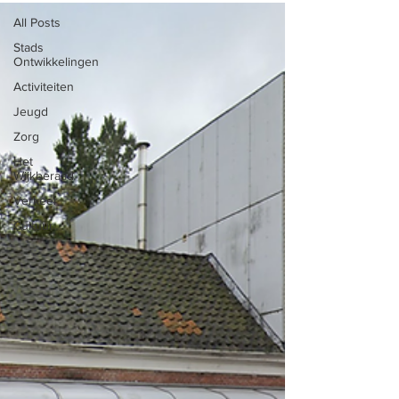
All Posts
Stads
Ontwikkelingen
Activiteiten
Jeugd
Zorg
Het
Wijkberaad
Verkeer
Cultuur