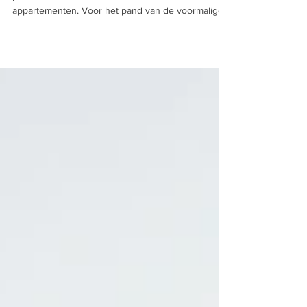
Aanvraag vergunning: Het veranderen van het
pand Loosduinse Hoofdstraat 180 naar 7
appartementen. Voor het pand van de voormalige
'New...