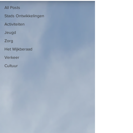
All Posts
Stads Ontwikkelingen
Activiteiten
Jeugd
Zorg
Het Wijkberaad
Verkeer
Cultuur