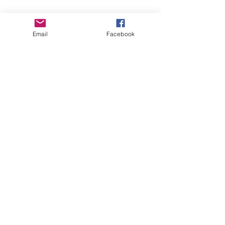
Email
Facebook
jasperstrik
De Brinken worden opgeknapt
(Kraayenstein)
Opknappen van 'De Brinken'