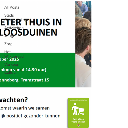
All Posts
Stads
Ontwikkelingen
Activiteiten
Jeugd
Zorg
Het
Wijkberaad
Verkeer
Cultuur