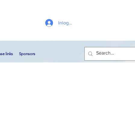
Inloggen
se links
Sponsors