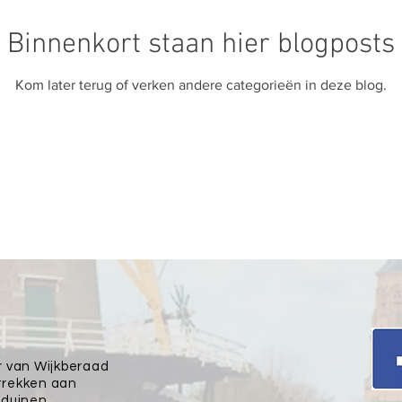
Binnenkort staan hier blogposts
Kom later terug of verken andere categorieën in deze blog.
r van Wijkberaad
trekken aan
sduinen.