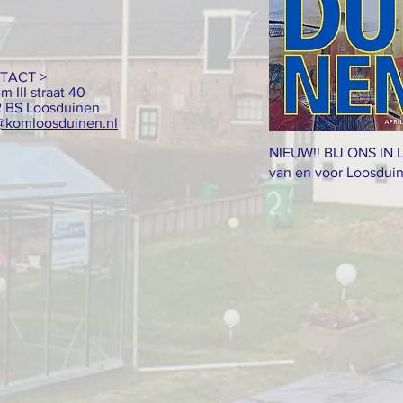
TACT >
m III straat 40
 BS Loosduinen
@komloosduinen.nl
NIEUW!! BIJ ONS IN
van en voor Loosduin