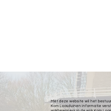
Met deze website wil het bestuu
Kom Loosduinen informatie vers
wijkbewoners in de wijk Kom Loo