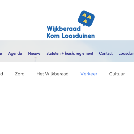
ur
Agenda
Nieuws
Statuten + huish. reglement
Contact
Loosduin
gd
Zorg
Het Wijkberaad
Verkeer
Cultuur