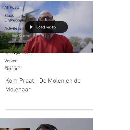
All Posts
Stads
Ontwikkelingen
Load video
Activiteiten
Jeugd
Zorg
Het Wijkberaad
Verkeer
jasperstrik
Cultuur
Kom Praat - De Molen en de
Molenaar