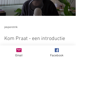
jasperstrik
Kom Praat - een introductie
Email
Facebook
Met deze website
wil het bestuur van Wijkberaad
Kom Loosduinen informatie verstrekken
aan wijkbewoners in de wijk Kom
Loosduinen.
Ook reacties van bewoners zijn welkom.
© 2026 Kom Loosduinen | Frits van Gaans
Login