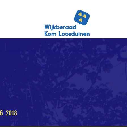
ur
Agenda
Nieuws
Statuten + huish. reglement
Contact
Loosduin
G 2018