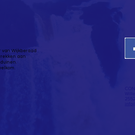
r van Wijkberaad
trekken aan
sduinen.
welkom.
CON
Wille
2552
info