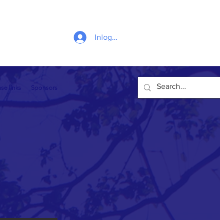
Inloggen
se links
Sponsors